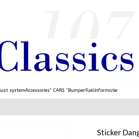
aust system
Accessories
'' CARS ''
Bumper
Fuel
Informatie
Sticker Dan