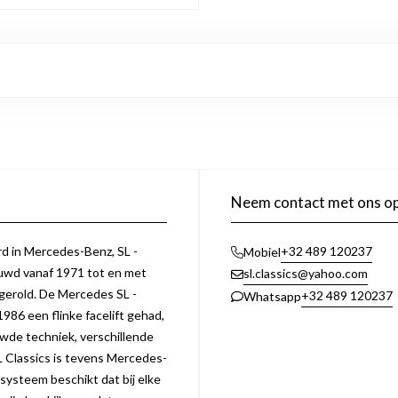
Neem contact met ons o
erd in Mercedes-Benz, SL -
+32 489 120237
Mobiel
uwd vanaf 1971 tot en met
sl.classics@yahoo.com
 gerold. De Mercedes SL -
+32 489 120237
Whatsapp
1986 een flinke facelift gehad,
ieuwde techniek, verschillende
L Classics is tevens Mercedes-
 systeem beschikt dat bij elke