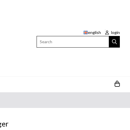
english
login
Search
ger