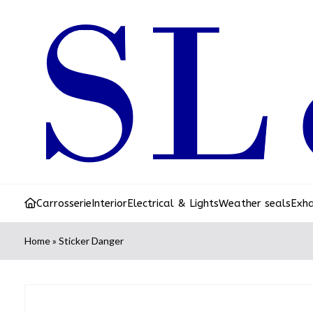
Carrosserie
Interior
Electrical & Lights
Weather seals
Exh
Home
»
Sticker Danger