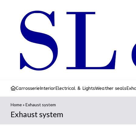
Carrosserie
Interior
Electrical & Lights
Weather seals
Exh
Home
»
Exhaust system
Exhaust system