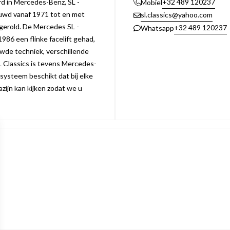
erd in Mercedes-Benz, SL -
+32 489 120237
Mobiel
uwd vanaf 1971 tot en met
sl.classics@yahoo.com
 gerold. De Mercedes SL -
+32 489 120237
Whatsapp
1986 een flinke facelift gehad,
ieuwde techniek, verschillende
L Classics is tevens Mercedes-
 systeem beschikt dat bij elke
zijn kan kijken zodat we u