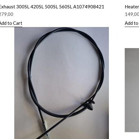
Exhaust 300SL 420SL 500SL 560SL A1074908421
Heater
279,00
149,0
Add to Cart
Add to