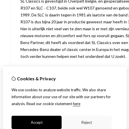
SL Classics is gevestigd in Overpelt Belgie, en gespecialise
R107 en SLC - C107, beide ook wel W107 genoemd en gebo
1989. De SLC is daarin tegen in 1981 als laatste van de band
R107 is dus bijna 20 jaar in productie geweest maar heeft in 
hier is uiterlijk niet veel van te zien maar is er met zijn vern
nieuwe motoren en zitcomfort wel fors op vooruit gegaan. S
Benz Partner, dit heeft als voordeel dat SL Classics over een
Mercedes-Benz dealer of classic center in Europa in het maga
toch verder kunnen helpen met het onderdeel dat U zoekt.
Cookies & Privacy
My Account
We use cookies to analyze website traffic. We also share
Inloggen
information about your use of our site with our partners for
Order History
analysis.
Read our cookie statement
here
Newsletter
Accept
Reject