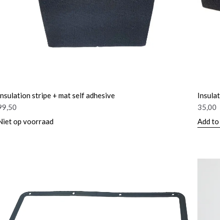
Insulation stripe + mat self adhesive
Insulat
99,50
35,00
Niet op voorraad
Add to