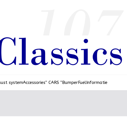
aust system
Accessories
'' CARS ''
Bumper
Fuel
Informatie