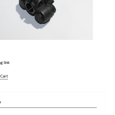
g link
 Cart
p