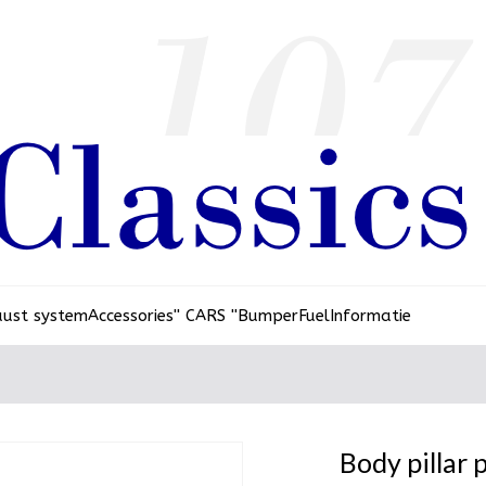
aust system
Accessories
'' CARS ''
Bumper
Fuel
Informatie
Body pillar p