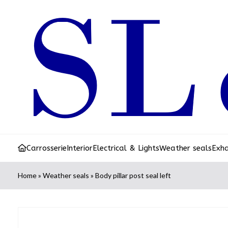
Carrosserie
Interior
Electrical & Lights
Weather seals
Exh
Home
»
Weather seals
»
Body pillar post seal left