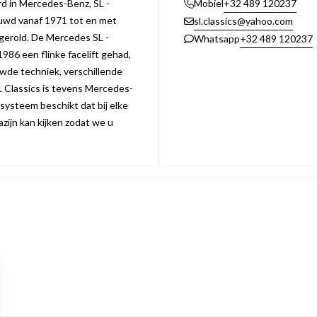
erd in Mercedes-Benz, SL -
+32 489 120237
Mobiel
uwd vanaf 1971 tot en met
sl.classics@yahoo.com
 gerold. De Mercedes SL -
+32 489 120237
Whatsapp
1986 een flinke facelift gehad,
ieuwde techniek, verschillende
L Classics is tevens Mercedes-
 systeem beschikt dat bij elke
zijn kan kijken zodat we u