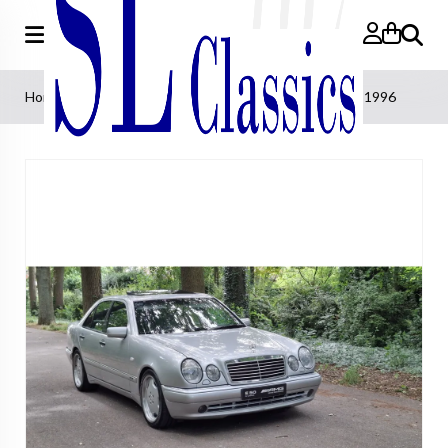
Search
Home
»
'' CARS ''
»
Sold Mercedes E50 AMG 89.000km 1996