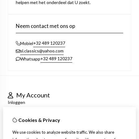
helpen met het onderdeel dat U zoekt.
Neem contact met ons op
+32 489 120237
Mobiel
sl.classics@yahoo.com
+32 489 120237
Whatsapp
My Account
Inloggen
Order History
Newsletter
Cookies & Privacy
Customer Service
Contact Us
We use cookies to analyze website traffic. We also share