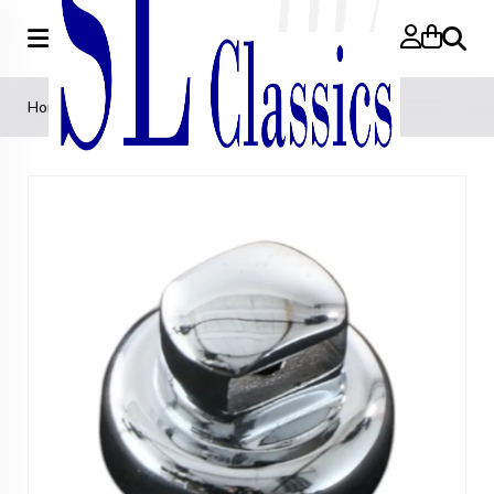
Search
Home
»
Cap Release Hardtop