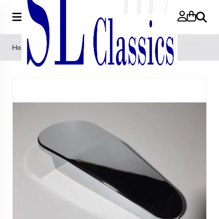
Search
Home
»
Interior
»
Cover sits left above close