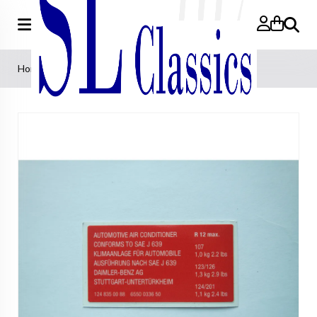
Zoeken
Home
>
Stikker Air conditioning SAE J 639