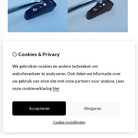
z Ophangbeugel voor
z Ophangbeugel voor
Cookies & Privacy
zonneklep Blauw ( 272 )
zonneklep Bruin ( Brasil 273 )
49,00
49,00
We gebruiken cookies en andere technieken om
Bestellen
Bestellen
websiteverkeer te analyseren. Ook delen we informatie over
uw gebruik van onze site met onze partners voor analyse.
Lees
onze cookieverklaring
hier
Accepteren
Weigeren
Cookie-instellingen
1
2
3
4
Toon meer
>|