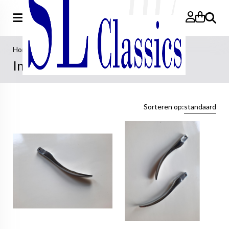
Zoeken
Home
>
Interieur
Interieur - Pagina 2
Sorteren op:
standaard