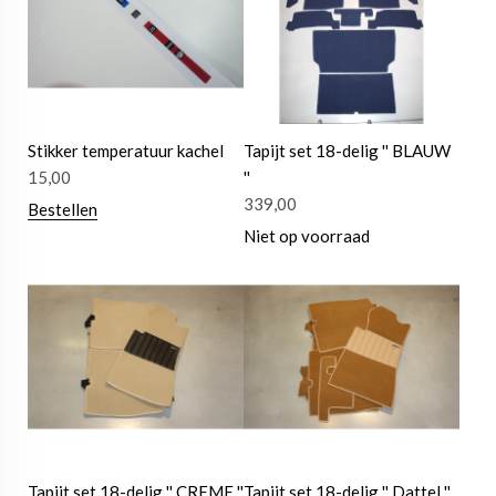
Stikker temperatuur kachel
Tapijt set 18-delig '' BLAUW
15,00
''
339,00
Bestellen
Niet op voorraad
Tapijt set 18-delig '' CREME ''
Tapijt set 18-delig '' Dattel ''