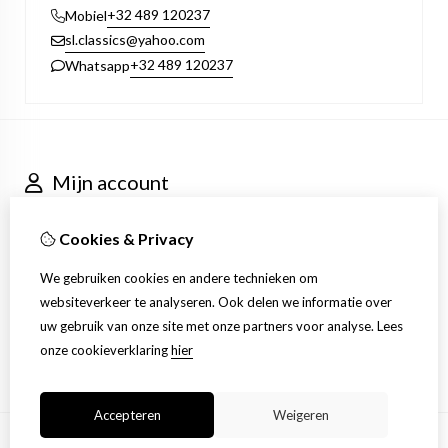
+32 489 120237
Mobiel
sl.classics@yahoo.com
+32 489 120237
Whatsapp
Mijn account
Inloggen
Bestelhistorie
Cookies & Privacy
Nieuwsbrief
Klantenservice
We gebruiken cookies en andere technieken om
Contact
websiteverkeer te analyseren. Ook delen we informatie over
Retourneren
uw gebruik van onze site met onze partners voor analyse.
Lees
Sitemap
onze cookieverklaring
hier
Accepteren
Weigeren