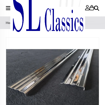
Zoeken
Home
>
Instaplijsten set Edelstaal