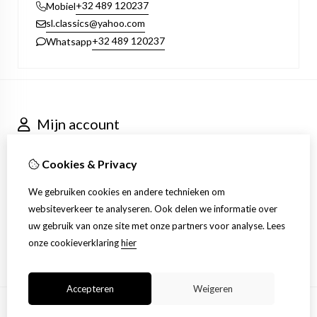
+32 489 120237
Mobiel
sl.classics@yahoo.com
+32 489 120237
Whatsapp
Mijn account
Inloggen
Bestelhistorie
Cookies & Privacy
Nieuwsbrief
Klantenservice
We gebruiken cookies en andere technieken om
Contact
websiteverkeer te analyseren. Ook delen we informatie over
Retourneren
uw gebruik van onze site met onze partners voor analyse.
Lees
Sitemap
onze cookieverklaring
hier
Accepteren
Weigeren