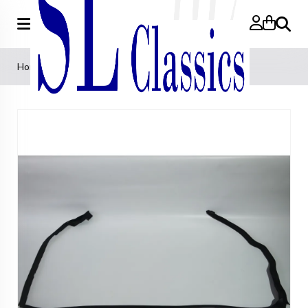
Zoeken
Home
>
Rubbers
>
Deurrubber links