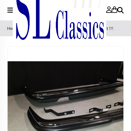
Zoeken
Home
>
Bumpers
>
- Bumperset compleet Topkwaliteit !!!