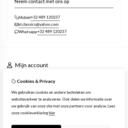
Neem contact met ons op
+32 489 120237
Mobiel
sl.classics@yahoo.com
+32 489 120237
Whatsapp
Mijn account
Inloggen
Bestelhistorie
Cookies & Privacy
Nieuwsbrief
Klantenservice
We gebruiken cookies en andere technieken om
Contact
websiteverkeer te analyseren. Ook delen we informatie over
Retourneren
uw gebruik van onze site met onze partners voor analyse.
Lees
Sitemap
onze cookieverklaring
hier